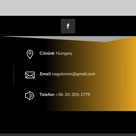

Címünk
Hungary

Email
nagytomm@gmail.com
z
Telefon
+36-20-203-1779