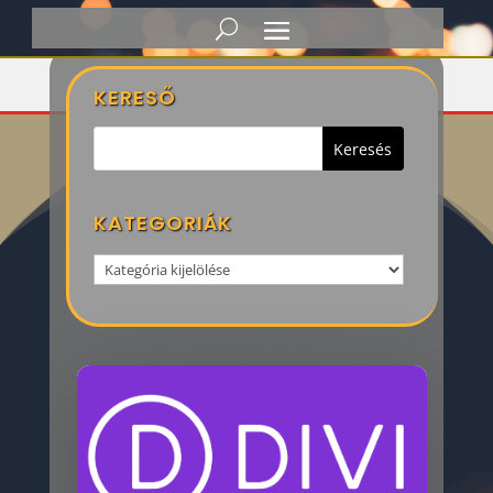
Címke: állásidő
KERESŐ
KATEGORIÁK
Kategoriák