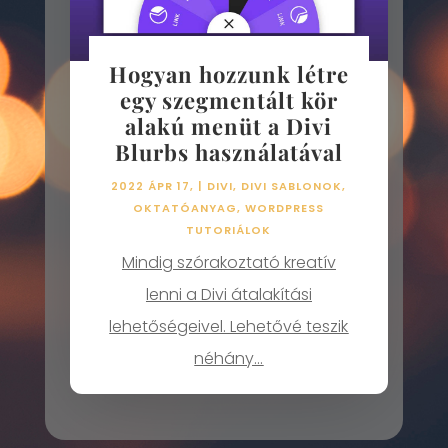
Hogyan hozzunk létre
egy szegmentált kör
alakú menüt a Divi
Blurbs használatával
2022 ÁPR 17,
|
DIVI
,
DIVI SABLONOK
,
OKTATÓANYAG
,
WORDPRESS
TUTORIÁLOK
Mindig szórakoztató kreatív
lenni a Divi átalakítási
lehetőségeivel. Lehetővé teszik
néhány...