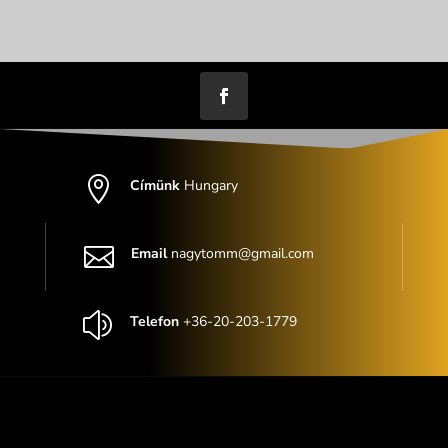

Címünk
Hungary

Email
nagytomm@gmail.com
z
Telefon
+36-20-203-1779