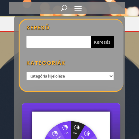
Címke: Daily
KERESŐ
KATEGORIÁK
Kategoriák