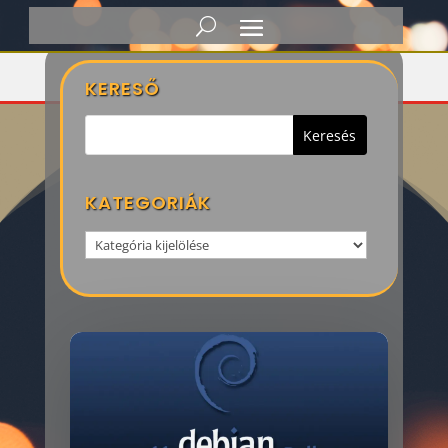
Címke: indításakor
KERESŐ
KATEGORIÁK
Kategoriák