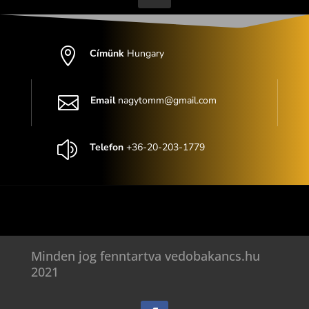

Címünk
Hungary

Email
nagytomm@gmail.com
z
Telefon
+36-20-203-1779
Minden jog fenntartva vedobakancs.hu
2021