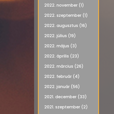
2022. november
(1)
2022. szeptember
(1)
2022. augusztus
(16)
2022. július
(19)
2022. május
(3)
2022. április
(23)
2022. március
(26)
2022. február
(4)
2022. január
(56)
2021. december
(33)
2021. szeptember
(2)