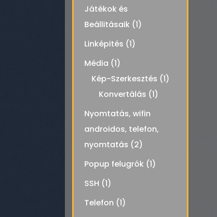
Játékok és
Beállitásaik
(1)
Linképités
(1)
Média
(1)
Kép-Szerkesztés
(1)
Konvertálás
(1)
Nyomtatás, wifin
androidos, telefon,
nyomtatás
(2)
Popup felugrók
(1)
SSH
(1)
Telefon
(1)