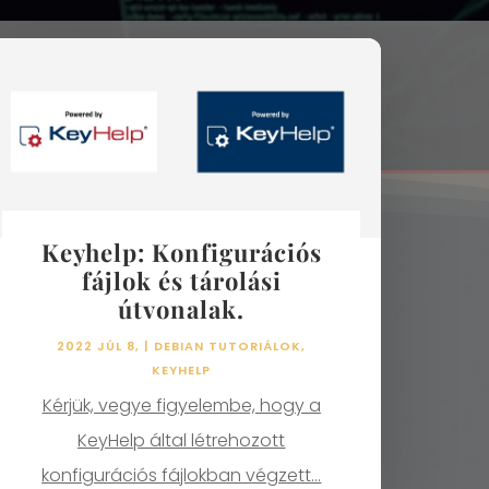
Keyhelp: Konfigurációs
fájlok és tárolási
útvonalak.
2022 JÚL 8,
|
DEBIAN TUTORIÁLOK
,
KEYHELP
Kérjük, vegye figyelembe, hogy a
KeyHelp által létrehozott
konfigurációs fájlokban végzett...