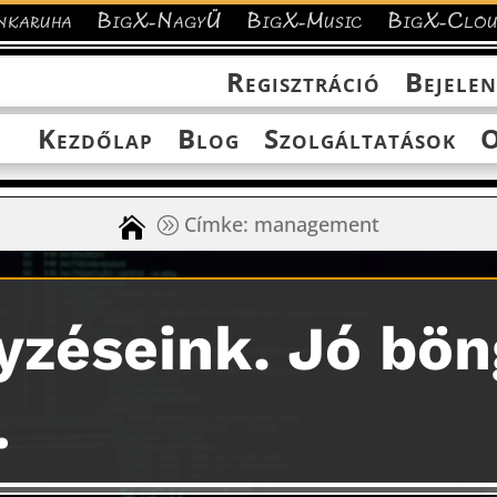
nkaruha
BigX-NagyÜ
BigX-Music
BigX-Clo
Regisztráció
Bejelen
Kezdőlap
Blog
Szolgáltatások
O
Címke: management
yzéseink. Jó bö
…