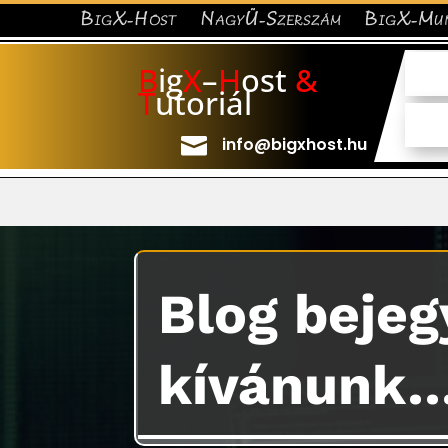
BigX-Host
NagyÜ-Szerszám
BigX-Mu
B
ig
X
–
H
ost
&
T
utoriál

info@bigxhost.hu
Blog bejeg
kívánunk