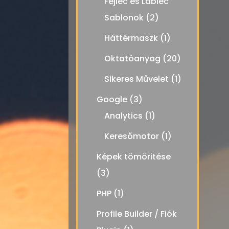
Fejléc és Lábléc
Sablonok
(2)
Háttérmaszk
(1)
Oktatóanyag
(20)
Sikeres Művelet
(1)
Google
(3)
Analytics
(1)
Keresőmotor
(1)
Képek tömöritése
(3)
PHP
(1)
Profile Builder / Fiók