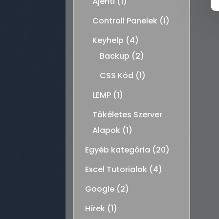
Ajenti
(1)
Controll Panelek
(1)
Keyhelp
(4)
Backup
(2)
CSS Kód
(1)
LEMP
(1)
Tökéletes Szerver
Alapok
(1)
Egyéb kategória
(20)
Excel Tutorialok
(4)
Google
(2)
Hírek
(1)