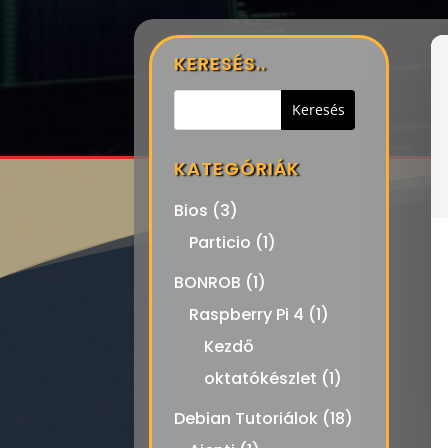
KERESÉS..
KATEGÓRIÁK
Bios
(3)
Particio
(1)
BONROB
(1)
Raspberry Pi 4
(1)
Kezdő
oktatókészlet
(1)
Debian Tutoriálok
(18)