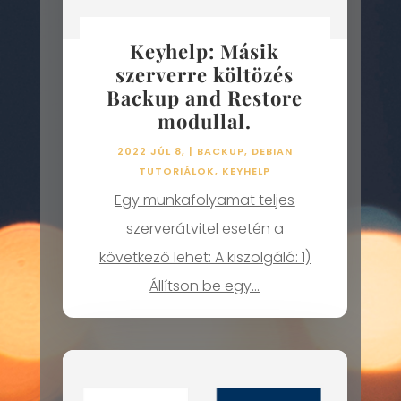
Keyhelp: Másik
szerverre költözés
Backup and Restore
modullal.
2022 JÚL 8,
|
BACKUP
,
DEBIAN
TUTORIÁLOK
,
KEYHELP
Egy munkafolyamat teljes
szerverátvitel esetén a
következő lehet: A kiszolgáló: 1)
Állítson be egy...