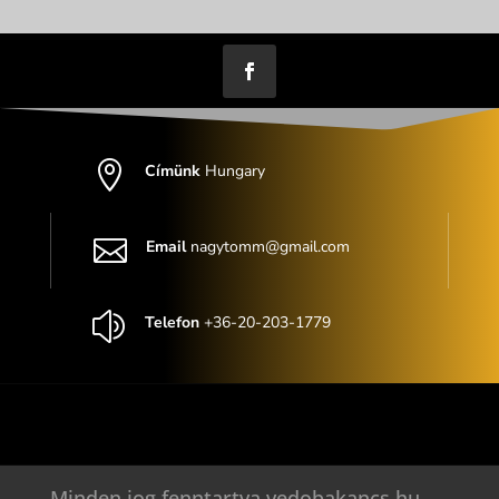

Címünk
Hungary

Email
nagytomm@gmail.com
z
Telefon
+36-20-203-1779
Minden jog fenntartva vedobakancs.hu