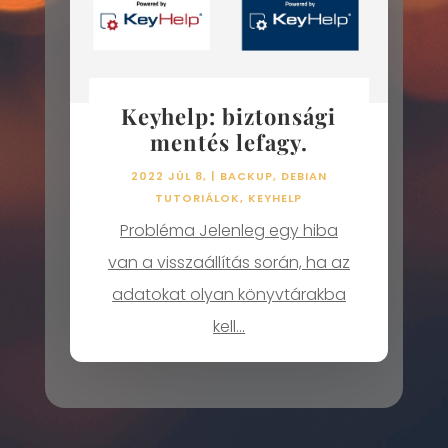
Keyhelp: biztonsági
mentés lefagy.
2022 JÚL 8,
|
BACKUP
,
DEBIAN
TUTORIÁLOK
,
KEYHELP
Probléma Jelenleg egy hiba
van a visszaállítás során, ha az
adatokat olyan könyvtárakba
kell...