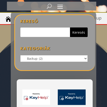
Backup
Debian Tutoriálok
Keyhelp
KERESŐ
KATEGORIÁK
Kategoriák